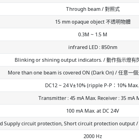
Through beam / 對照式
15 mm opaque object 不透明物體
0.3M ~ 1.5 M
infrared LED : 850nm
Blinking or shining output indicators. / 動作
More than one beam is covered ON (Dark On) /
DC12 ~ 24 V±10% (ripple P-P：10% Max.
Transmitter : 45 mA Max. Receiver : 35 mA 
100 mA Max. at DC 24V
ed Supply circuit protection, Short circuit protecti
2000 Hz