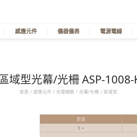
感應元件
儀器儀表
電源電線
區域型光幕/光柵 ASP-1008-
首頁
/
感應元件
/
光電開關
/
光幕/光柵
/
區域型
數量
1 ~