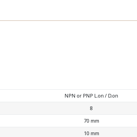
NPN or PNP L.on / D.on
8
70 mm
10 mm