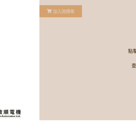
加入詢價車
點