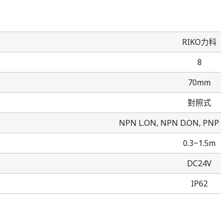
RIKO力科
8
70mm
對照式
NPN L.ON,
NPN D.ON,
PNP 
0.3~1.5m
DC24V
IP62