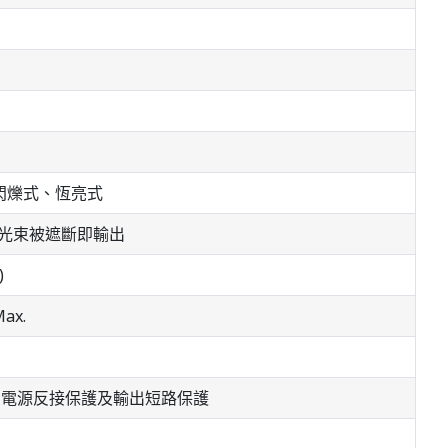
指示燈有閃爍式、恆亮式
 任意一個光束被遮斷即輸出
)
Max.
on output / 電源反接保護及輸出短路保護