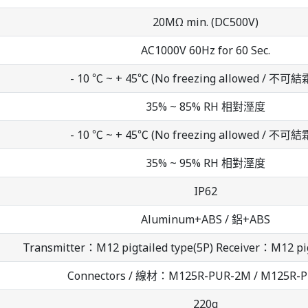
20MΩ min. (DC500V)
AC1000V 60Hz for 60 Sec.
- 10 ℃ ~ + 45℃ (No freezing allowed / 不可
35% ~ 85% RH 相對溼度
- 10 ℃ ~ + 45℃ (No freezing allowed / 不可
35% ~ 95% RH 相對溼度
IP62
Aluminum+ABS / 鋁+ABS
Transmitter：M12 pigtailed type(5P) Receiver：M12 pig
Connectors / 線材：M125R-PUR-2M / M125R-
220g