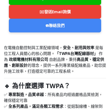
✉️
發送Email詢價
☎️
聯絡我們
在電機自動控制與工業配線領域，
安全、耐用與效率
是每
位工程人員關心的核心問題。
「TWPA台灣配線器材」
作
為
政順電機材料有限公司
自創品牌，秉持
高品質、穩定供
應、創新設計
的理念，提供一系列專業級配線產品，助您提
升施工效率，打造穩定可靠的工程系統。
🔹 為什麼選擇 TWPA？
✅
專業製造，品質卓越
：所有產品均經過嚴格品質檢測，
確保穩定可靠
✅
全系列產品，滿足各類工程需求
：從鋁製線槽、線架到