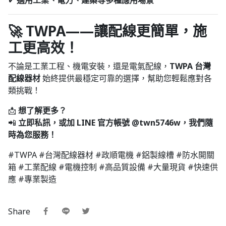
🚀 TWPA——讓配線更簡單，施
工更高效！
不論是工業工程、機電安裝，還是電氣配線，
TWPA 台灣
配線器材
始終提供最穩定可靠的選擇，幫助您輕鬆應對各
類挑戰！
📩
想了解更多？
📲
立即私訊，或加 LINE 官方帳號 @twn5746w，我們隨
時為您服務！
#TWPA #台灣配線器材 #政順電機 #鋁製線槽 #防水開關
箱 #工業配線 #電機控制 #高品質設備 #大量現貨 #快速供
應 #專業製造
Share