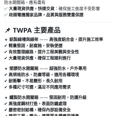
防水開關箱，應有盡有
✅
大量現貨供應，快速交貨
：確保施工進度不受影響
✅
政順電機獨家品牌，品質與服務雙重保證
📌 TWPA 主要產品
🔸
鋁製線槽與線架
——
高強度鋁合金，提升施工效率
✔
輕量堅固，耐腐蝕，安裝便捷
✔
有效整理線路，提升工程美觀與安全性
✔
大量現貨供應，確保工程順利進行
🔸
塑膠防水開關箱
——
超強防水，戶外專用
✔
高規格防水、防塵等級，適用各種環境
✔
耐衝擊、不易變形，長久耐用
✔
多種尺寸可選，滿足不同應用需求
🔸
鐵製防水開關箱
——
堅固耐用，防護升級
✔
高強度鋼材打造，表面防鏽處理
✔
嚴密密封結構，確保內部設備安全
✔
適用工業、電力、建築等多種應用場景