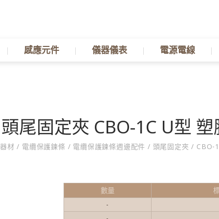
感應元件
儀器儀表
電源電線
頭尾固定夾 CBO-1C U型 塑
器材
/
電纜保護鍊條
/
電纜保護鍊條週邊配件
/
頭尾固定夾
/
CBO-
數量
-
-