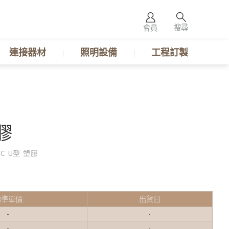
搜尋
會員
連接器材
照明設備
工程訂製
膠
1C U型 塑膠
標準單價
出貨日
-
-
-
-