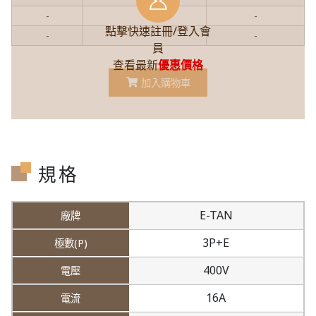
-
-
-
點擊快速註冊/登入會
-
-
-
員
查看最新
優惠價格
加入購物車
規格
E-TAN
3P+E
400V
16A