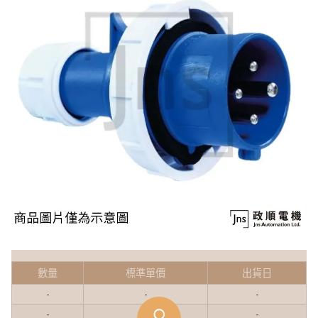
數量
標準單價
出貨日
-
-
-
-
-
-