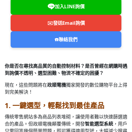
加入LINE詢價
✉️
發送Email詢價
☎️
聯絡我們
你是否在尋找高品質的自動控制材料？
是否曾經在網購時遇
到詢價不透明、選型困難、物流不確定的困擾？
現在，這些問題將在
政順電機
獨家開發的數位購物平台上得
到完美解決！
1. 一鍵選型，輕鬆找到最佳產品
傳統零售網站多為商品列表堆砌，讓使用者難以快速篩選適
合的產品。但政順電機顛覆傳統，開發
智能選型系統
，用戶
只需回答幾個簡單問題，即可獲得適用型號，大幅減少搜尋