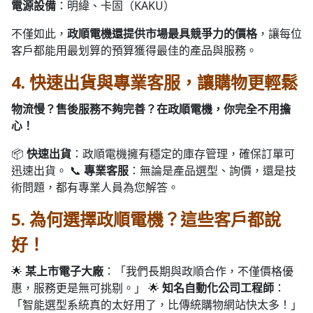
電源設備
：明緯、卡固（KAKU）
不僅如此，
政順電機還提供市場最具競爭力的價格
，讓每位
客戶都能用最划算的預算獲得最佳的產品與服務。
4. 快速出貨與專業客服，讓購物更輕鬆
物流慢？售後服務不夠完善？在政順電機，你完全不用擔
心！
📦
快速出貨
：政順電機擁有穩定的庫存管理，確保訂單可
迅速出貨。 📞
專業客服
：無論是產品選型、詢價，還是技
術問題，都有專業人員為您解答。
5. 為何選擇政順電機？這些客戶都說
好！
🌟
某上市電子大廠
：「我們長期與政順合作，不僅價格優
惠，服務更是無可挑剔。」 🌟
知名自動化公司工程師
：
「智能選型系統真的太好用了，比傳統購物網站快太多！」