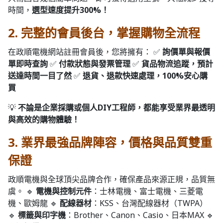
時間，
選型速度提升300%！
2. 完整的會員後台，掌握購物全流程
在政順電機網站註冊會員後，您將擁有： ✅
詢價單與報價
單即時查詢
✅
付款狀態與發票管理
✅
貨品物流追蹤，預計
送達時間一目了然
✅
退貨、退款快速處理，100%安心購
買
💡
不論是企業採購或個人DIY工程師，都能享受業界最透明
與高效的購物體驗！
3. 業界最強品牌陣容，價格與品質雙重
保證
政順電機與全球頂尖品牌合作，確保產品來源正規，品質無
虞。 🔹
電機與控制元件
：士林電機、富士電機、三菱電
機、歐姆龍 🔹
配線器材
：KSS、台灣配線器材（TWPA）
🔹
標籤與印字機
：Brother、Canon、Casio、日本MAX 🔹