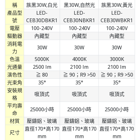
稱
族黑30W,白光
黑30W,自然光
族黑30W,黃光
產品型
LED-
LED-
LED-
號
CEB30DBKR1
CEB30NBKR1
CEB30WBKR1
電壓
100-240V
100-240V
100-240V
驅動器
內藏型
內藏型
內藏型
消耗電
30W
30W
30W
力
色溫
5000K
4000K
3000K
光通量
2500 lm
2100 lm
2100 lm
演色性
≧ 80
≧ 90；R9 >50
≧ 90；R9 >50
光束角
35°
35°
35°
安裝規
吸頂式
吸頂式
吸頂式
格
平均壽
25000小時
25000小時
25000小時
命
材質
壓鑄鋁、玻璃
壓鑄鋁、玻璃
壓鑄鋁、玻璃
直徑170*高170
直徑170*高170
直徑170*高170
尺寸
mm
mm
mm