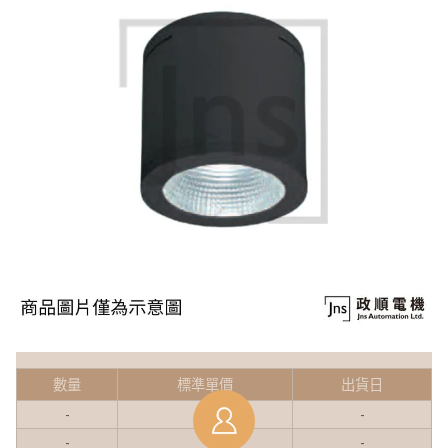
數量
標準單價
出貨日
-
-
-
-
-
-