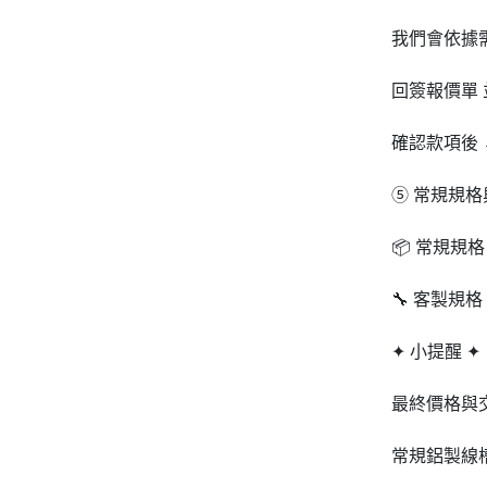
我們會依據
回簽報價單
確認款項後 
⑤ 常規規
📦 常規規
🔧 客製規
✦ 小提醒 ✦
最終價格與交
常規鋁製線