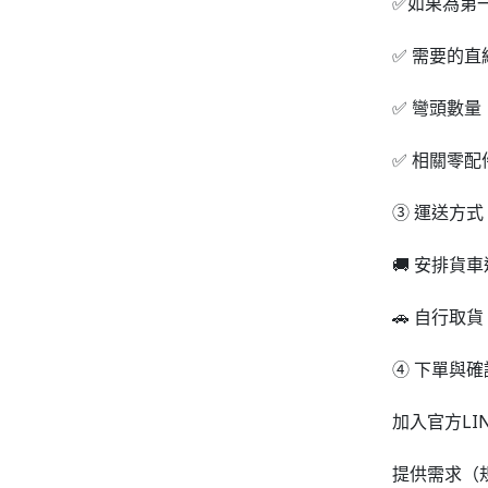
✅如果為第
✅ 需要的直
✅ 彎頭數量
✅ 相關零
③ 運送方式
🚚 安排貨
🚗 自行取
④ 下單與確
加入官方LIN
提供需求（