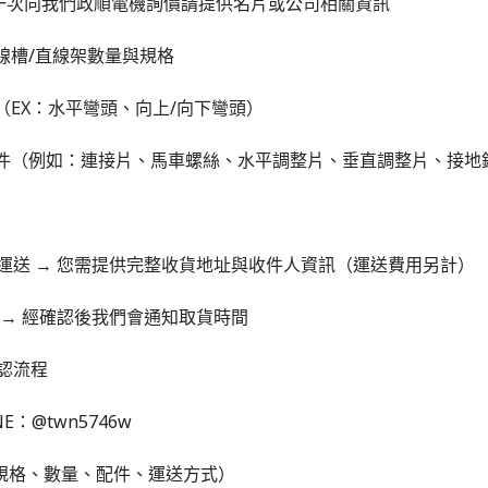
一次向我們政順電機詢價請提供名片或公司相關資訊
線槽/直線架數量與規格
（EX：水平彎頭、向上/向下彎頭）
配件（例如：連接片、馬車螺絲、水平調整片、垂直調整片、接地
車運送 → 您需提供完整收貨地址與收件人資訊（運送費用另計）
貨 → 經確認後我們會通知取貨時間
認流程
E：@twn5746w
規格、數量、配件、運送方式）