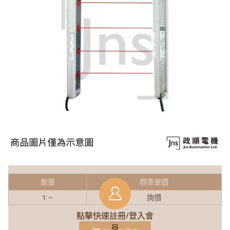
數量
標準單價
1 ~
詢價
點擊快速註冊/登入會
員