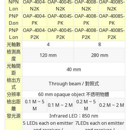
NPN
OAP-4004-
OAP-4004S-
OAP-4008-
OAP-4008S-
L.on
N2K
N2K
N2K
N2K
PNP
OAP-4004-
OAP-4004S-
OAP-4008-
OAP-4008S-
D.on
PK
PK
PK
PK
PNP
OAP-4004-
OAP-4004S-
OAP-4008-
OAP-4008S-
L.on
P2K
P2K
P2K
P2K
光軸數
4
8
檢測高
120 mm
280 mm
度
光軸間
40 mm
距
檢出方
Through beam / 對照式
式
分辨率
60 mm opaque object 不透明物體
檢出距
0.1 M ~ 5
0.2 M ~ 5
0.1 M ~ 2 M
0.2 M ~ 2 M
離
M
M
發光源
Infrared LED：850 nm
5 LEDs each on emitter
7LEDs each on emitter