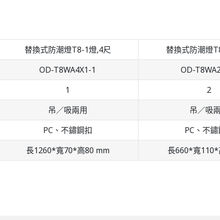
替換式防潮燈T8-1燈,4尺
替換式防潮燈T8
OD-T8WA4X1-1
OD-T8WA2
1
2
吊／吸兩用
吊／吸
PC、不鏽鋼扣
PC、不鏽
長1260*寬70*高80 mm
長660*寬110*