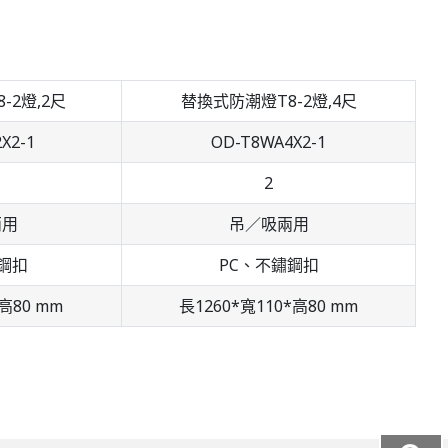
-2燈,2尺
替換式防潮燈T8-2燈,4尺
X2-1
OD-T8WA4X2-1
2
兩用
吊／吸兩用
鋼扣
PC、不鏽鋼扣
高80 mm
長1260*寬110*高80 mm