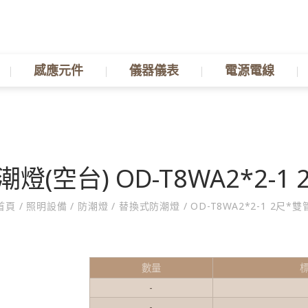
感應元件
儀器儀表
電源電線
潮燈(空台) OD-T8WA2*2-1
首頁
/
照明設備
/
防潮燈
/
替換式防潮燈
/
OD-T8WA2*2-1 2尺*雙
數量
-
-