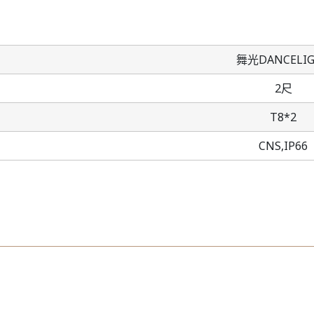
舞光DANCELI
2尺
T8*2
CNS,IP66