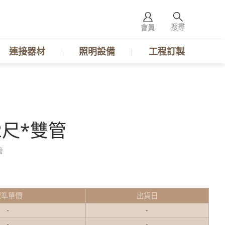
搜尋
會員
連接器材
照明設備
工程訂製
 2尺*雙管
管
標準單價
出貨日
-
-
-
-