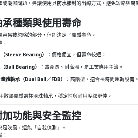
塵或潮濕問題，建議使用具
防水膠封
的出線方式，避免短路與腐
軸承種類與使用壽命
最容易被忽略的部分，但卻決定了風扇壽命。
種：
Sleeve Bearing）
：價格便宜，但壽命較短。
Ball Bearing）
：壽命長、耐高溫，是工業應用主流。
體軸承（Dual Ball／FDB）
：高階型，適合長時間運轉設備
工業用散熱風扇選擇滾珠軸承，穩定性與耐用度都更佳。
附加功能與安全監控
只是吹風，還能「自我偵測」。
備：