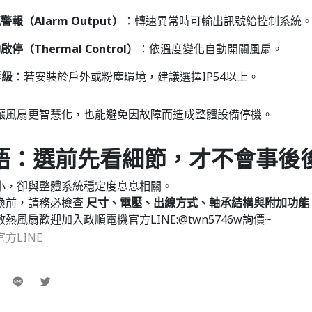
報（Alarm Output）
：轉速異常時可輸出訊號給控制系統
停（Thermal Control）
：依溫度變化自動開關風扇。
等級
：若安裝於戶外或粉塵環境，建議選擇IP54以上。
讓風扇更智慧化，也能避免因故障而造成整體設備停機。
結語：選前先看細節，才不會事後
小，卻與整體系統穩定度息息相關。
換前，請務必檢查
尺寸、電壓、出線方式、軸承結構與附加功能
熱風扇歡迎加入政順電機官方LINE:@twn5746w詢價~