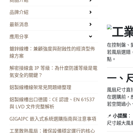
品牌介紹
最新消息
應用分享
在控制盤、變
鍍鋅線槽：兼顧強度與耐蝕性的經濟型佈
若風扇選錯
線方案
點。
解密接線盒 IP 等級：為什麼防護等級是電
一、
氣安全的關鍵？
鋁製線槽線架常見問題總整理
風扇尺寸直
在選購前，
鋁製線槽出口德國：CE 認證、EN 61537
若空間過小
與 LVD 文件完整解析
📌
小提醒
：
GIGAIPC 嵌入式系統選購指南與注意事項
尺寸越大風
工業散熱風扇：確保設備穩定運行的核心