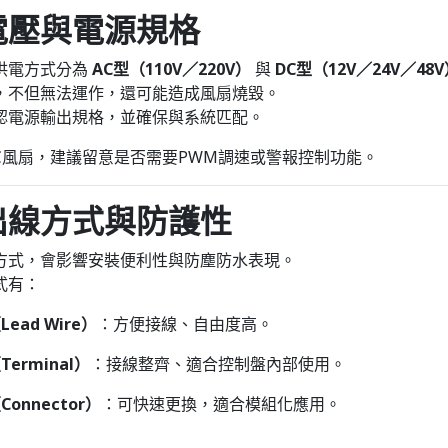
電壓與電源規格
供電方式分為
AC型（110V／220V）
與
DC型（12V／24V／48V
，不但無法運作，還可能造成風扇燒毀。
認電源輸出規格，並確保與系統匹配。
DC風扇，建議留意是否需要PWM調速或警報控制功能。
出線方式與防護性
方式，會影響安裝便利性與防塵防水表現。
式有：
ead Wire）
：方便接線、自由度高。
erminal）
：接線整齊、適合控制盤內部使用。
onnector）
：可快速更換，適合模組化應用。