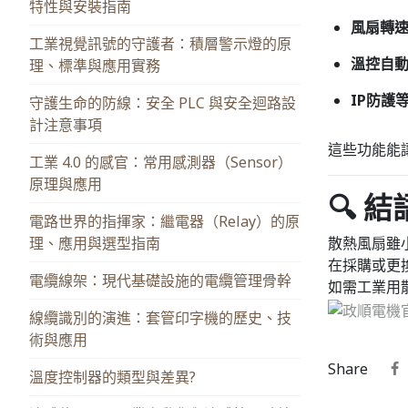
特性與安裝指南
風扇轉速警
工業視覺訊號的守護者：積層警示燈的原
溫控自動啟
理、標準與應用實務
IP防護
守護生命的防線：安全 PLC 與安全迴路設
計注意事項
這些功能能
工業 4.0 的感官：常用感測器（Sensor）
原理與應用
🔍 
電路世界的指揮家：繼電器（Relay）的原
理、應用與選型指南
散熱風扇雖
在採購或更
電纜線架：現代基礎設施的電纜管理骨幹
如需工業用散
線纜識別的演進：套管印字機的歷史、技
術與應用
Share
溫度控制器的類型與差異?