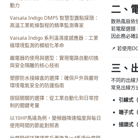
動力
二、
Vaisala Indigo DMP5 智慧型露點探頭：
散熱風扇依
高溫工業乾燥製程的精準監測專家
若電壓選錯
因此務必確
Vaisala Indigo 系列溫濕度感應器：工業
級環境監測的模組化革命
📌 若使用
繼電器的使用與選型：實現電路自動切換
三、
與安全隔離的核心技術
塑膠防水接線盒的選擇：確保戶外與嚴苛
不同的出線
環境電氣安全的防護指南
常見出線方
按鈕開關的選擇：從工業自動化到日常控
引線式（L
制的關鍵考量
端子式（T
以10HP馬達為例，變頻器降速幅度與每日
插頭式（C
使用時間的節能對照表
什麼時候該建議客戶更換為ie4馬達什麼時