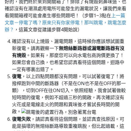
好的，我們終於來到開關箱了！排除了有燒毀刺鼻味道、也
確認沒有在潮濕處用電所可能發生的漏電狀況，讓我們來看
看開關箱裡可能會產生哪些問題吧！（步驟1~3點在
上一篇
文章－停電了嗎？原來只有你家停電！那叫跳電，跳電怎麼
辦？
，這篇文章從建議步驟4開始說）
確認沒有以上燒毀、漏電問題，這時候你應該想試圖重
新復電。請再觀察一下
無熔絲斷路器或漏電斷路器有沒
有燒毀
。如果有，那麼您可以向水電包商詢價更換了！
如果您會自己換，也希望您認真看待這個問題，迴路中
一定有哪裏出錯了。
復電
，以上四點問題都沒有問題，可以試著復電了！將
撥桿跑到中間的斷路器（不是在ON也不是在OFF的那一
顆），切到OFF在往ON切入。依照經驗，我會試著做較
短時間的復電，例如不超過三秒的開啟，再次確認沒有
火花或是電線走火的問題和異味後才嘗試長時間的開
啟。
復電失敗
，請認真看待這個問題，並認真查找原因。可
能是損壞的無熔絲斷路導致重複跳脫，但比起過載，這