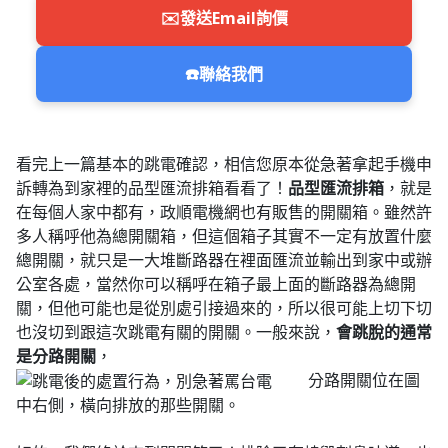
✉️
發送Email詢價
☎️
聯絡我們
看完上一篇基本的跳電確認，相信您原本從急著拿起手機申
訴轉為到家裡的品型匯流排箱看看了！
品型匯流排箱
，就是
在每個人家中都有，政順電機網也有販售的開關箱。雖然許
多人稱呼他為總開關箱，但這個箱子其實不一定有放置什麼
總開關，就只是一大堆斷路器在裡面匯流並輸出到家中或辦
公室各處，當然你可以稱呼在箱子最上面的斷路器為總開
關，但他可能也是從別處引接過來的，所以很可能上切下切
也沒切到跟這次跳電有關的開關。一般來說，
會跳脫的通常
是分路開關
，
分路開關位在圖
中右側，橫向排放的那些開關。