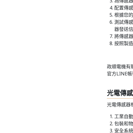
為傳感
配置傳
根據您
測試傳
器發送
將傳感
按照製
政順電機有
官方LINE
光電傳感
光電傳感器
工業自
包裝和
安全系