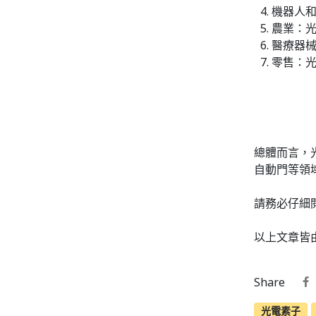
機器人
農業：
醫療器
零售：
總體而言，
自動門等領
請務必仔細
以上文章皆由
Share
光電素子