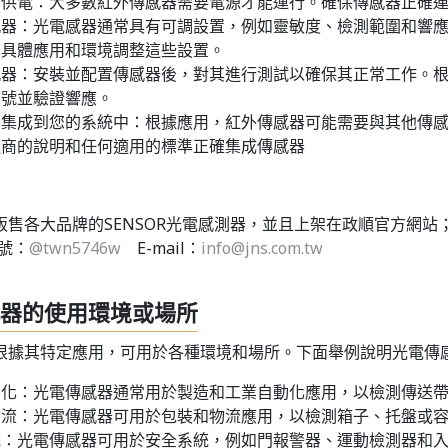
器供電：大多數紅外傳感器需要電源才能運行。確保傳感器正確
感器：光電感器通常具有可調設置，例如靈敏度、檢測範圍和響
的具體應用和環境調整這些設置。
感器：安裝並配置傳感器後，對其進行測試以確保其正常工作。
信號並驗證響應。
器集成到您的系統中：根據應用，紅外傳感器可能需要與其他傳
造商的說明和任何適用的標準正確集成傳感器
販售各大品牌的SENSOR光電感測器，並且上架在政順官方網
帳號：
@twn5746w
E-mail：
info@jns.com.tw
器的使用環境或場所
根據其特定應用，可用於各種環境和場所。下面舉例說明光電傳
動化：光電傳感器通常用於製造和工業自動化應用，以檢測傳送
物流：光電傳感器可用於包裝和物流應用，以檢測箱子、托盤或
統：光電傳感器可用於安全系統，例如門報警器、運動檢測器和