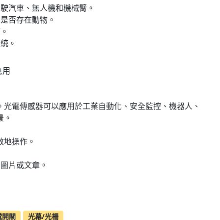
駕駛汽車、無人機和機械臂。
中是否存在動物。
等。
系統。
。光電傳感器可以應用於工業自動化、安全監控、機器人、
景。
效地操作。
關圖片或文章。
電開關
光幕/光柵