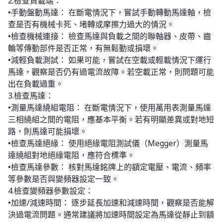
2.檢查負載端：
•手動盤動馬達： 在斷電情況下，嘗試手動轉動馬達軸，檢
查是否有機械卡死、堵轉或摩擦力過大的情況。
•檢查機械連接： 檢查馬達與負載之間的聯軸器、皮帶、齒
輪等傳動部件是否正常，有無鬆動或損壞。
•減輕負載測試： 如果可能，嘗試在空載或輕載情況下運行
馬達，觀察是否仍有過電流故障。若空載正常，則問題可能
出在負載過重。
3.檢查馬達：
•測量馬達繞組電阻： 在斷電情況下，使用萬用表測量馬達
三相繞組之間的電阻，應基本平衡。若有明顯差異或對地短
路，則馬達可能損壞。
•檢查馬達絕緣： 使用絕緣電阻測試儀（Megger）測量馬
達繞組對地絕緣電阻，應符合標準。
•檢查馬達參數： 核對馬達銘牌上的額定電壓、電流、頻率
等參數是否與變頻器設定一致。
4.檢查變頻器參數設定：
•加速/減速時間： 逐步延長加速和減速時間，觀察是否能解
決過電流問題。通常建議將加速時間設定為馬達從靜止到額