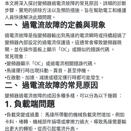
本文將深入探討變頻器過電流故障的常見原因、詳細的診斷
步驟、實用的排除方法以及預防措施，旨在幫助電工和維護
人員快速解決此類問題。
一、 過電流故障的定義與現象
過電流故障是指變頻器輸出到馬達的電流瞬時或持續超過了
變頻器內部設定的過電流保護值。這通常會導致變頻器跳
閘，並在操作面板上顯示「OC」或類似的錯誤代碼 。
常見現象：
•變頻器顯示「OC」或過電流相關錯誤代碼。
•馬達運行時出現抖動、異音，甚至停機。
•在啟動、加速、減速或穩定運行時都可能發生。
二、 過電流故障的常見原因
變頻器過電流故障的成因多種多樣，可以分為以下幾類 ：
1. 負載端問題
•負載突變或過重： 馬達所帶動的機械負載突然增加，例如
卡料、堵轉、機械部件損壞或摩擦力過大，導致馬達需要輸
出更大的轉矩，從而引起電流升高。