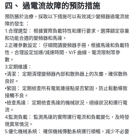
四、 過電流故障的預防措施
預防勝於治療，採取以下措施可以有效減少變頻器過電流故
障的發生 ：
1.合理選型： 根據實際負載特性和運行要求，選擇額定容量
和功能合適的變頻器和馬達。
2.正確參數設定： 仔細閱讀變頻器手冊，根據馬達和負載特
性，合理設定加速/減速時間、V/F 曲線、電流限制等參
數。
3.定期維護：
•清潔： 定期清理變頻器內部和散熱器上的灰塵，確保散熱
良好。
•緊固： 定期檢查所有電氣連接點是否緊固，防止鬆動導致
接觸不良。
•檢查馬達： 定期檢查馬達的機械狀況、絕緣狀況和運行電
流。
4.監測負載： 監測馬達的實際運行電流和負載變化，及時發
現異常情況。
5.優化機械系統： 確保機械傳動系統運行順暢，減少不必要