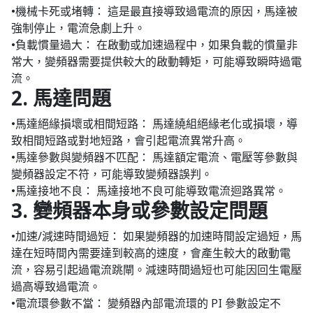
•機械卡死或堵轉： 這是最直接導致過電流的原因，馬達被
強制停止，電流急劇上升。
•負載慣量過大： 在啟動或加速過程中，如果負載的慣量非
常大，變頻器需要提供較大的啟動轉矩，可能導致瞬時過電
流。
2. 馬達問題
•馬達絕緣損壞或相間短路： 馬達繞組絕緣老化或損壞，導
致相間短路或對地短路，會引起電流異常升高。
•馬達參數與變頻器不匹配： 馬達額定電流、電壓等參數與
變頻器設定不符，可能導致變頻器誤判。
•馬達接地不良： 馬達接地不良可能導致電流迴路異常。
3. 變頻器本身或參數設定問題
•加速/減速時間過短： 如果變頻器的加速時間設定過短，馬
達在短時間內需要達到較高的速度，會產生較大的啟動電
流，容易引起過電流跳閘。減速時間過短也可能因回生電壓
過高導致過電流。
•電流環參數不當： 變頻器內部電流環的 PI 參數設定不