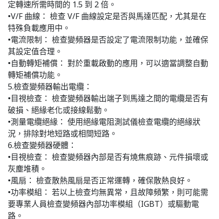
定轉速所需時間的 1.5 到 2 倍。
•V/F 曲線： 檢查 V/F 曲線設定是否與馬達匹配，尤其是在
特殊負載應用中。
•電流限制： 檢查變頻器是否設定了電流限制功能，並確保
其設定值合理。
•自動轉矩補償： 對於重載啟動的應用，可以適當調整自動
轉矩補償功能。
5.檢查變頻器輸出電纜：
•目視檢查： 檢查變頻器輸出端子到馬達之間的電纜是否有
破損、絕緣老化或接線鬆動。
•測量電纜絕緣： 使用絕緣電阻測試儀檢查電纜的絕緣狀
況，排除對地短路或相間短路。
6.檢查變頻器硬體：
•目視檢查： 檢查變頻器內部是否有燒焦痕跡、元件損壞或
灰塵堆積。
•風扇： 檢查散熱風扇是否正常運轉，確保散熱良好。
•功率模組： 若以上檢查均無異常，且故障頻繁，則可能需
要專業人員檢查變頻器內部功率模組（IGBT）或驅動電
路。