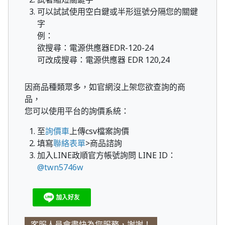
可以試試使用空白鍵或半形逗號分隔您的關鍵
字
例：
欲搜尋：電源供應器EDR-120-24
可改成搜尋：電源供應器 EDR 120,24
因商品種類眾多，如官網沒上架您欲查詢的商
品，
您可以使用平台的詢價系統：
至
詢價車
上傳csv檔案詢價
填寫
聯絡表單
>商品諮詢
加入LINE政順官方帳號詢問 LINE ID：
@twn5746w
客服人員會盡快為您服務，謝謝！