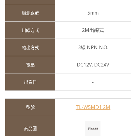
5mm
2M出線式
3線 NPN N.O.
DC12V,
DC24V
-
TL-W5MD1 2M