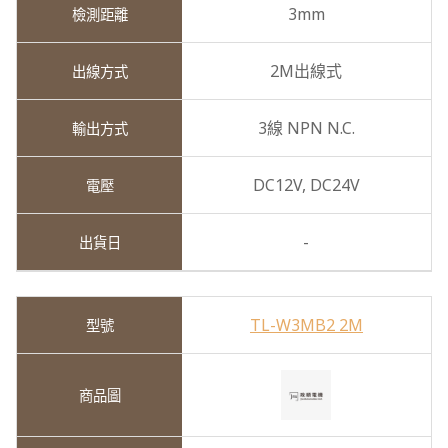
3mm
2M出線式
3線 NPN N.C.
DC12V,
DC24V
-
TL-W3MB2 2M