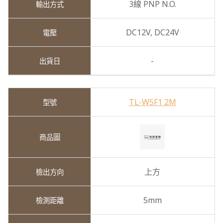
3線 PNP N.O.
DC12V,
DC24V
-
TL-W5F1 2M
上方
5mm