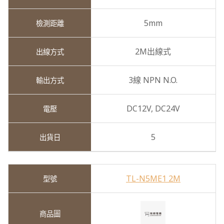
5mm
2M出線式
3線 NPN N.O.
DC12V,
DC24V
5
TL-N5ME1 2M