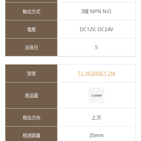
3線 NPN N.O.
DC12V,
DC24V
5
TL-W20ME1 2M
上方
20mm