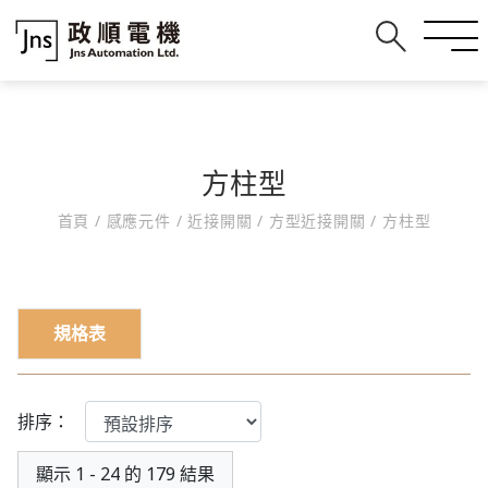
方柱型
首頁
/
感應元件
/
近接開關
/
方型近接開關
/
方柱型
規格表
排序：
顯示 1 - 24 的 179 結果