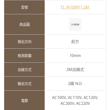
TL-N10MY1 2M
前方
10mm
2M出線式
2線 N.O.
AC100V,
AC110V,
AC120V,
AC200V,
AC220V