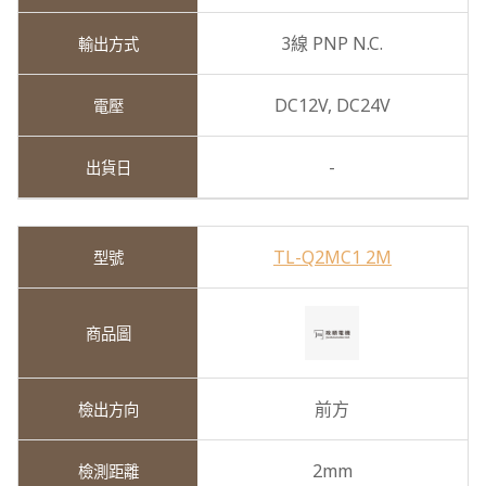
3線 PNP N.C.
DC12V,
DC24V
-
TL-Q2MC1 2M
前方
2mm