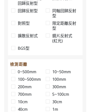
回歸反射型
E3FA-DP14
回歸反射型
同軸回歸反射
型
對照型
限定距離反射
E3FA-DP15
型
擴散反射式
鏡片反射式
(紅光)
E3FA-DP16
BGS型
E3FA-LN11
檢測距離
E3FA-LN12
0~500mm
10~50mm
100~500mm
100mm
E3FA-LP11
200mm
300mm
700mm
5~100cm
10cm
30cm
E3FA-LP12
40cm
1m