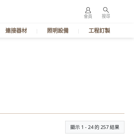
搜尋
會員
連接器材
照明設備
工程訂製
顯示 1 - 24 的 257 結果