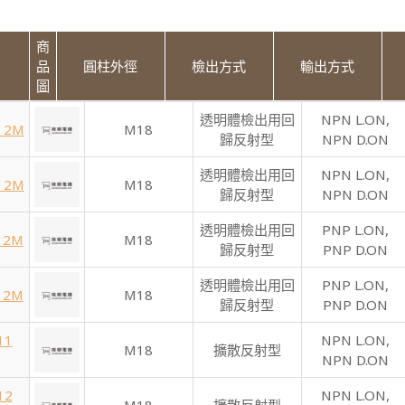
商
品
圓柱外徑
檢出方式
輸出方式
圖
透明體檢出用回
NPN L.ON,
 2M
M18
歸反射型
NPN D.ON
透明體檢出用回
NPN L.ON,
 2M
M18
歸反射型
NPN D.ON
透明體檢出用回
PNP L.ON,
 2M
M18
歸反射型
PNP D.ON
透明體檢出用回
PNP L.ON,
 2M
M18
歸反射型
PNP D.ON
11
NPN L.ON,
M18
擴散反射型
NPN D.ON
12
NPN L.ON,