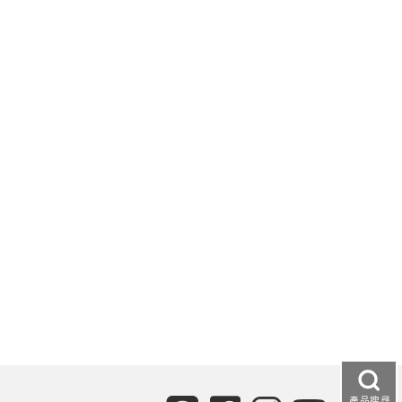
DC10V,
DC12V,
0.1~4m
2M出線式
-
DC24V,
DC30V
DC10V,
DC12V,
0~500mm
2M出線式
-
DC24V,
DC30V
DC10V,
DC12V,
0.1~4m
2M出線式
-
DC24V,
DC30V
DC10V,
DC12V,
0~500mm
2M出線式
-
DC24V,
DC30V
產品搜尋