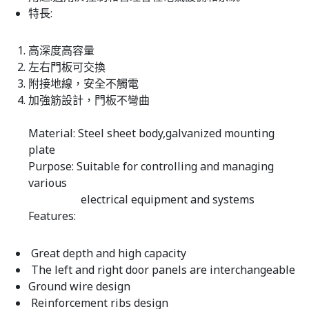
特長:
高深度高容量
左右門板可交換
附接地線，安全不觸電
加強筋設計，門板不彎曲
Material: Steel sheet body,galvanized mounting
plate
Purpose: Suitable for controlling and managing
various
electrical equipment and systems
Features:
Great depth and high capacity
The left and right door panels are interchangeable
Ground wire design
Reinforcement ribs design