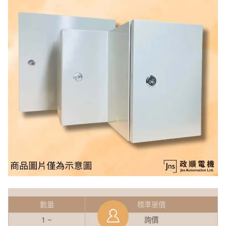
數量
標準單價
1 ~
詢價