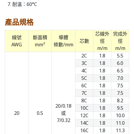
耐溫：60°C
產品規格
芯線外
完成外
線號
斷面積
導體
芯數
徑
徑
AWG
mm²
條數/mm
m/m
m/m
2C
1.8
5.5
3C
1.8
6.0
4C
1.8
6.5
5C
1.8
7.0
6C
1.8
7.5
7C
1.8
7.5
8C
1.8
8.2
20/0.18
10C
1.8
9.5
20
0.5
或
12C
1.8
10.0
7/0.32
14C
1.8
11.0
16C
1.8
11.3