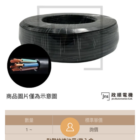
數量
標準單價
1 ~
詢價