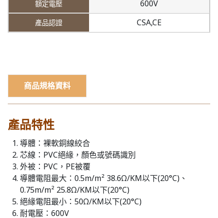
600V
CSA,CE
商品規格資料
產品特性
導體：裸軟銅線絞合
芯線：PVC絕緣，顏色或號碼識別
外被：PVC，PE被覆
導體電阻最大：0.5m/m² 38.6Ω/KM以下(20°C)、
0.75m/m² 25.8Ω/KM以下(20°C)
絕緣電阻最小：50Ω/KM以下(20°C)
耐電壓：600V