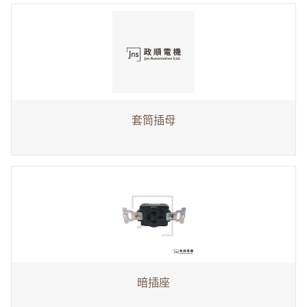
套筒插母
暗插座