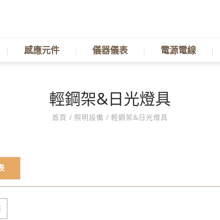
感應元件
儀器儀表
電源電線
輕鋼架&日光燈具
首頁
/
照明設備
/
輕鋼架&日光燈具
表