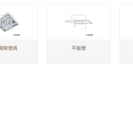
鋼架燈具
平板燈