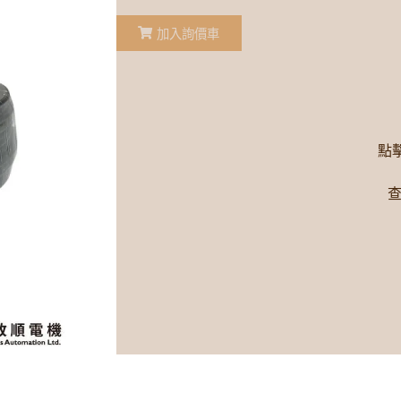
加入詢價車
點