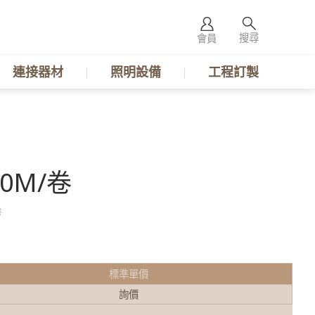
搜尋
會員
連接器材
照明設備
工程訂製
00M/卷
卷
標準單價
詢價