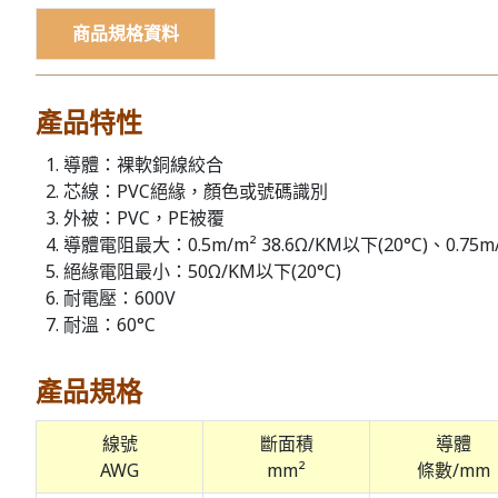
商品規格資料
產品特性
導體：裸軟銅線絞合
芯線：PVC絕緣，顏色或號碼識別
外被：PVC，PE被覆
導體電阻最大：0.5m/m² 38.6Ω/KM以下(20°C)、0.75m/m
絕緣電阻最小：50Ω/KM以下(20°C)
耐電壓：600V
耐溫：60°C
產品規格
線號
斷面積
導體
AWG
mm²
條數/mm