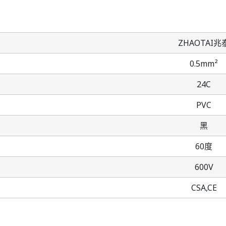
ZHAOTAI兆
0.5mm²
24C
PVC
黑
60度
600V
CSA,CE