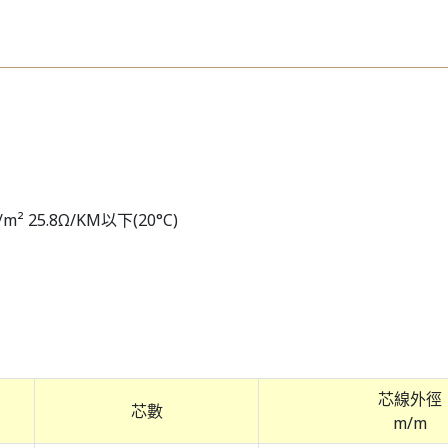
² 25.8Ω/KM以下(20°C)
芯線外徑
芯數
m/m