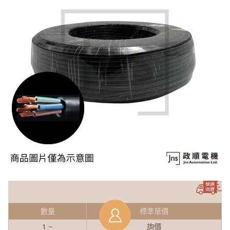
數量
標準單價
1 ~
詢價