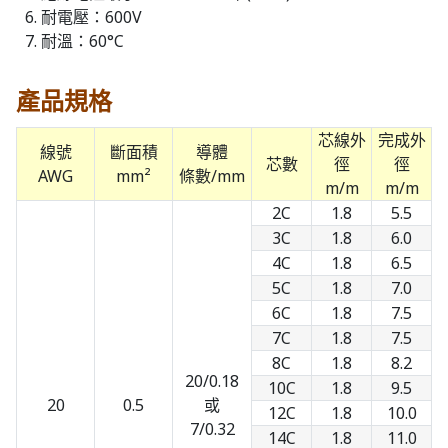
耐電壓：600V
耐溫：60°C
產品規格
芯線外
完成外
線號
斷面積
導體
芯數
徑
徑
AWG
mm²
條數/mm
m/m
m/m
2C
1.8
5.5
3C
1.8
6.0
4C
1.8
6.5
5C
1.8
7.0
6C
1.8
7.5
7C
1.8
7.5
8C
1.8
8.2
20/0.18
10C
1.8
9.5
20
0.5
或
12C
1.8
10.0
7/0.32
14C
1.8
11.0