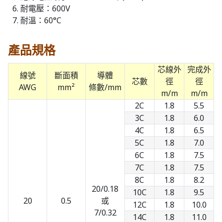
耐電壓：600V
耐溫：60°C
產品規格
芯線外
完成外
線號
斷面積
導體
芯數
徑
徑
AWG
mm²
條數/mm
m/m
m/m
2C
1.8
5.5
3C
1.8
6.0
4C
1.8
6.5
5C
1.8
7.0
6C
1.8
7.5
7C
1.8
7.5
8C
1.8
8.2
20/0.18
10C
1.8
9.5
20
0.5
或
12C
1.8
10.0
7/0.32
14C
1.8
11.0