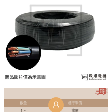
數量
標準單價
1 ~
詢價