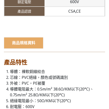
600V
CSA,CE
商品規格資料
產品特性
導體：裸軟銅線絞合
芯線：PVC絕緣，顏色或號碼識別
外被：PVC，PE被覆
導體電阻最大：0.5m/m² 38.6Ω/KM以下(20°C)、
0.75m/m² 25.8Ω/KM以下(20°C)
絕緣電阻最小：50Ω/KM以下(20°C)
耐電壓：600V