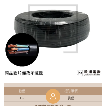
數量
標準單價
1 ~
詢價