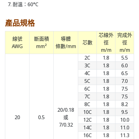
耐溫：60°C
產品規格
芯線外
完成外
線號
斷面積
導體
芯數
徑
徑
AWG
mm²
條數/mm
m/m
m/m
2C
1.8
5.5
3C
1.8
6.0
4C
1.8
6.5
5C
1.8
7.0
6C
1.8
7.5
7C
1.8
7.5
8C
1.8
8.2
20/0.18
10C
1.8
9.5
20
0.5
或
12C
1.8
10.0
7/0.32
14C
1.8
11.0
16C
1.8
11.3