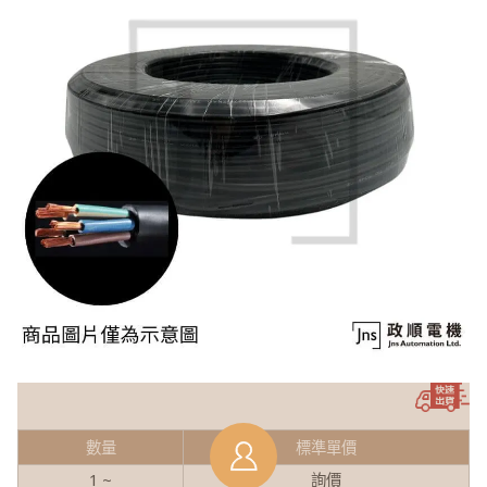
數量
標準單價
1 ~
詢價