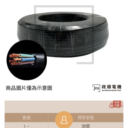
數量
標準單價
1 ~
詢價