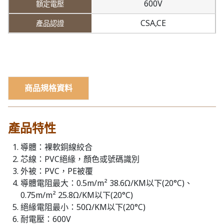
600V
CSA,CE
商品規格資料
產品特性
導體：裸軟銅線絞合
芯線：PVC絕緣，顏色或號碼識別
外被：PVC，PE被覆
導體電阻最大：0.5m/m² 38.6Ω/KM以下(20°C)、
0.75m/m² 25.8Ω/KM以下(20°C)
絕緣電阻最小：50Ω/KM以下(20°C)
耐電壓：600V