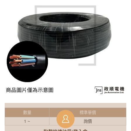
數量
標準單價
1 ~
詢價