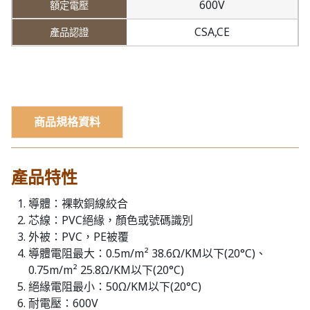
600V
CSA,CE
商品規格資料
產品特性
導體：裸軟銅線絞合
芯線：PVC絕緣，顏色或號碼識別
外被：PVC，PE被覆
導體電阻最大：0.5m/m² 38.6Ω/KM以下(20°C)、
0.75m/m² 25.8Ω/KM以下(20°C)
絕緣電阻最小：50Ω/KM以下(20°C)
耐電壓：600V