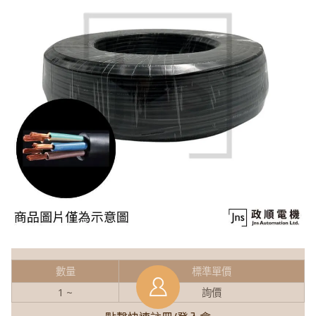
數量
標準單價
1 ~
詢價