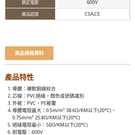
600V
CSA,CE
商品規格資料
產品特性
導體：裸軟銅線絞合
芯線：PVC絕緣，顏色或號碼識別
外被：PVC，PE被覆
導體電阻最大：0.5m/m² 38.6Ω/KM以下(20°C)、
0.75m/m² 25.8Ω/KM以下(20°C)
絕緣電阻最小：50Ω/KM以下(20°C)
耐電壓：600V