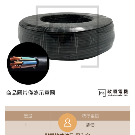
數量
標準單價
1 ~
詢價