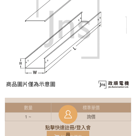
數量
標準單價
1 ~
詢價
點擊快速註冊/登入會
員