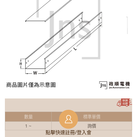
數量
標準單價
1 ~
詢價
點擊快速註冊/登入會