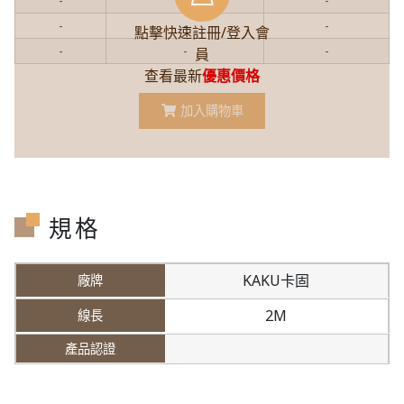
-
-
-
-
-
-
點擊快速註冊/登入會
-
-
-
員
查看最新
優惠價格
加入購物車
規格
KAKU卡固
2M