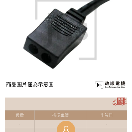
數量
標準單價
出貨日
-
-
-