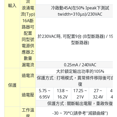
流
輸入
浪涌電
冷啟動45A(在50% Ipeak下測試
流(Typ)
twidth=310μs)/230VAC
16A斷
路器可
配置
於230VAC時, 可配置9台 (B型斷路器) / 15台
同型號
型斷路器)
電源供
應器之
數量
漏電流
0.25mA / 240VAC
大於額定輸出功率的105%
過電流
保護方式 : 打嗝模式，異常條件移除後可自
復
保護
5.75 ~
13.8 ~
17.25 ~
27 ~
41.
過電壓
6.95V
16.2V
21V
32.4V
48.
保護方式 : 關斷輸出電壓，重啟恢復
工作溫
-30 ~ 70°C(請參考"減額曲線")
度