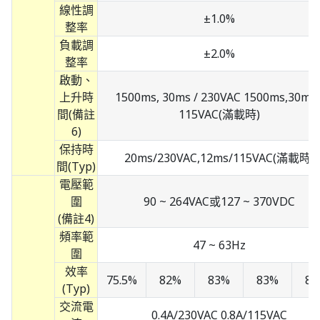
線性調
±1.0%
整率
負載調
±2.0%
整率
啟動、
上升時
1500ms, 30ms / 230VAC 1500ms,30ms 
間(備註
115VAC(滿載時)
6)
保持時
20ms/230VAC,12ms/115VAC(滿載時)
間(Typ)
電壓範
圍
90 ~ 264VAC或127 ~ 370VDC
(備註4)
頻率範
47 ~ 63Hz
圍
效率
75.5%
82%
83%
83%
84
(Typ)
交流電
0.4A/230VAC 0.8A/115VAC