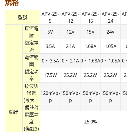
規格
APV-25-
APV-25-
APV-25-
APV-25-
APV-
型號
5
12
15
24
3
直流電
5V
12V
15V
24V
36
壓
額定電
3.5A
2.1A
1.68A
1.05A
0.
流
電流範
0 ~ 3.5A
0 ~ 2.1A
0 ~ 1.68A
0 ~ 1.05A
0 ~ 
圍
額定功
17.5W
25.2W
25.2W
25.2W
25.
率
紋波與
噪聲
120mVp-
150mVp-
150mVp-
150mVp-
150m
(最大，
p
p
p
p
p
備註2)
輸出
電壓精
度
±5.0%
(備註3)