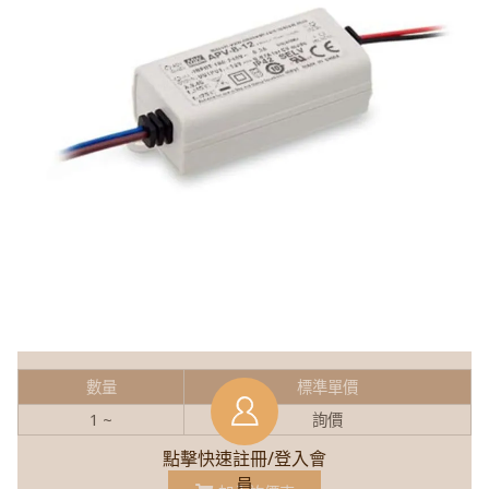
數量
標準單價
1 ~
詢價
點擊快速註冊/登入會
員