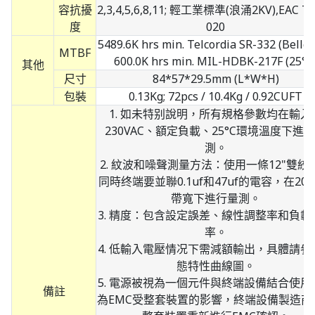
容抗擾
2,3,4,5,6,8,11; 輕工業標準(浪涌2KV),EAC T
度
020
5489.6K hrs min. Telcordia SR-332 (Bellcor
MTBF
600.0K hrs min. MIL-HDBK-217F (25°C
其他
尺寸
84*57*29.5mm (L*W*H)
包裝
0.13Kg; 72pcs / 10.4Kg / 0.92CUFT
1. 如未特别說明，所有規格參數均在輸入
230VAC、額定負載、25°C環境溫度下進
測。
2. 紋波和噪聲測量方法：使用一條12"雙絞
同時终端要並聯0.1uf和47uf的電容，在20
帶寬下進行量測。
3. 精度：包含設定誤差、線性調整率和負載
率。
4. 低輸入電壓情况下需減額輸出，具體請參
態特性曲線圖。
5. 電源被視為一個元件與終端設備結合使用
備註
為EMC受整套裝置的影響，終端設備製造商