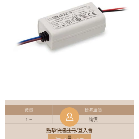
數量
標準單價
1 ~
詢價
點擊快速註冊/登入會
員