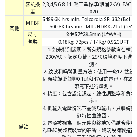
容抗擾
2,3,4,5,6,8,11; 輕工業標準(浪涌2KV), EAC 
度
020
5489.6K hrs min. Telcordia SR-332 (Bellcor
MTBF
600.8K hrs min. MIL-HDBK-217F (25°C
其他
尺寸
84*57*29.5mm (L*W*H)
包裝
0.18Kg; 72pcs / 14Kg/ 0.92CUFT
1. 如未特别說明，所有規格參數均在輸入
230VAC、額定負載、25°C環境溫度下進
測。
2. 紋波和噪聲測量方法：使用一條12"雙絞
同時終端要並聯0.1uf和47uf的電容，在20
帶寬下進行量測。
3. 精度：包含設定誤差、線性調整率和負載
率。
4. 低輸入電壓情况下需減額輸出，具體請參
態特性曲線圖。
5. 電源被視為一個元件與終端設備結合使用
備註
為EMC受整套裝置的影響，終端設備製造商