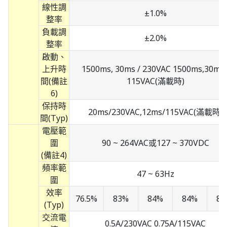
線性調
±1.0%
整率
負載調
±2.0%
整率
啟動、
上升時
1500ms, 30ms / 230VAC 1500ms,30ms 
間(備註
115VAC(滿載時)
6)
保持時
20ms/230VAC,12ms/115VAC(滿載時)
間(Typ)
電壓範
圍
90 ~ 264VAC或127 ~ 370VDC
(備註4)
頻率範
47 ~ 63Hz
圍
效率
76.5%
83%
84%
84%
85
(Typ)
交流電
0.5A/230VAC 0.75A/115VAC