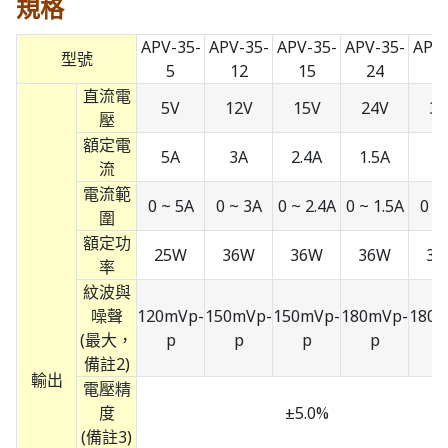
規格
APV-35-
APV-35-
APV-35-
APV-35-
APV-
型號
5
12
15
24
3
直流電
5V
12V
15V
24V
36
壓
額定電
5A
3A
2.4A
1.5A
1
流
電流範
0 ~ 5A
0 ~ 3A
0 ~ 2.4A
0 ~ 1.5A
0 ~
圍
額定功
25W
36W
36W
36W
36
率
紋波與
噪聲
120mVp-
150mVp-
150mVp-
180mVp-
180m
(最大，
p
p
p
p
p
備註2)
輸出
電壓精
度
±5.0%
(備註3)