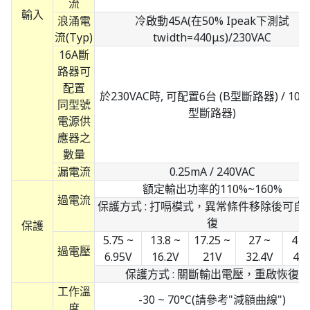
流
輸入
浪涌電
冷啟動45A(在50% Ipeak下測試
流(Typ)
twidth=440μs)/230VAC
16A斷
路器可
配置
於230VAC時, 可配置6台 (B型斷路器) / 10台
同型號
型斷路器)
電源供
應器之
數量
漏電流
0.25mA / 240VAC
額定輸出功率的110%~160%
過電流
保護方式 : 打嗝模式，異常條件移除後可自
復
保護
5.75 ~
13.8 ~
17.25 ~
27 ~
41.
過電壓
6.95V
16.2V
21V
32.4V
48.
保護方式 : 關斷輸出電壓，重啟恢復
工作溫
-30 ~ 70°C(請參考"減額曲線")
度