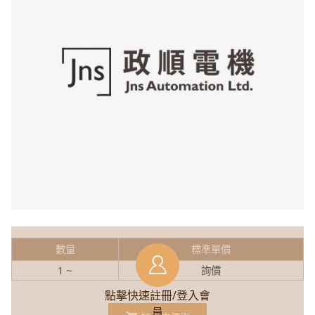
數量
標準單價
1 ~
詢價
點擊快速註冊/登入會
員