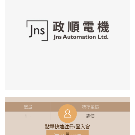
數量
標準單價
1 ~
詢價
點擊快速註冊/登入會
員