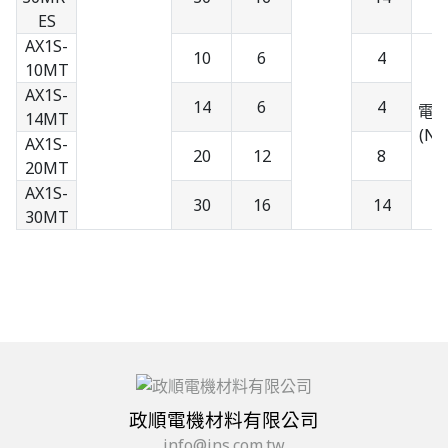
ES
AX1S-
10
6
4
10MT
AX1S-
14
6
4
電
14MT
(NP
AX1S-
20
12
8
20MT
AX1S-
30
16
14
30MT
政順電機材料有限公司
info@jns.com.tw