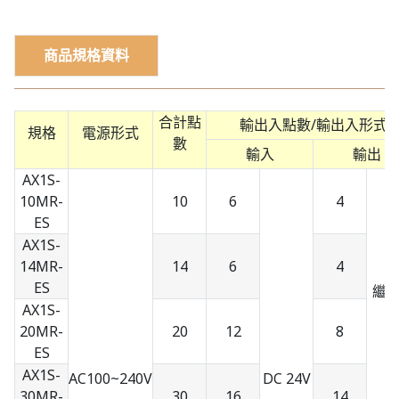
商品規格資料
合計點
輸出入點數/輸出入形式
規格
電源形式
數
輸入
輸出
AX1S-
10MR-
10
6
4
ES
AX1S-
14MR-
14
6
4
ES
繼
AX1S-
20MR-
20
12
8
ES
AX1S-
AC100~240V
DC 24V
30MR-
30
16
14