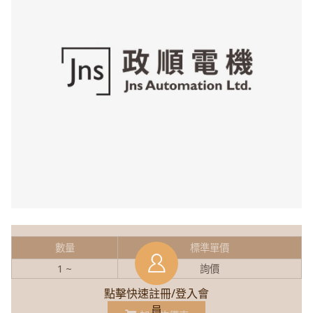
數量
標準單價
1 ~
詢價
點擊快速註冊/登入會
員