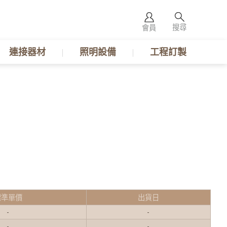
搜尋
會員
連接器材
照明設備
工程訂製
標準單價
出貨日
-
-
-
-