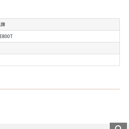
弟牌
E800T