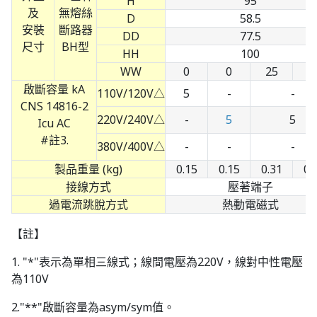
H
95
及
D
58.5
安裝
DD
77.5
尺寸
HH
100
WW
0
0
25
5
啟斷容量 kA
110V/120V△
5
-
-
CNS 14816-2
220V/240V△
-
5
5
Icu AC
#註3.
380V/400V△
-
-
-
製品重量 (kg)
0.15
0.15
0.31
0.
接線方式
壓著端子
過電流跳脫方式
熱動電磁式
【註】
1. "*"表示為單相三線式；線間電壓為220V，線對中性電壓
為110V
2."**"啟斷容量為asym/sym值。