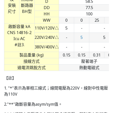
D
58.5
安裝
DD
77.5
尺寸
HH
100
WW
0
0
25
5
啟斷容量 kA
110V/120V△
5
-
-
CNS 14816-2
220V/240V△
-
5
5
Icu AC
#註3.
380V/400V△
-
-
-
製品重量 (kg)
0.15
0.15
0.31
0.
接線方式
壓著端子
過電流跳脫方式
熱動電磁式
【註】
1. "*"表示為單相三線式；線間電壓為220V，線對中性電壓
為110V
2."**"啟斷容量為asym/sym值。