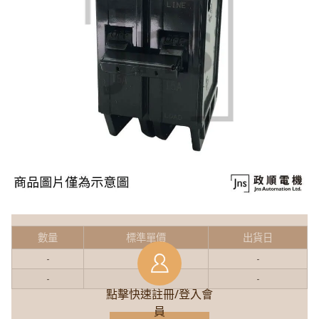
數量
標準單價
出貨日
-
-
-
-
-
-
點擊快速註冊/登入會
員