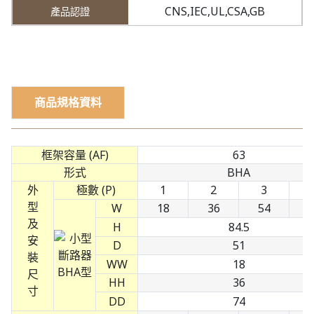
CNS,IEC,UL,CSA,GB
商品規格資料
框架容量 (AF)
63
形式
BHA
外
極數 (P)
1
2
3
型
W
18
36
54
及
H
84.5
安
D
51
裝
WW
18
尺
HH
36
寸
DD
74