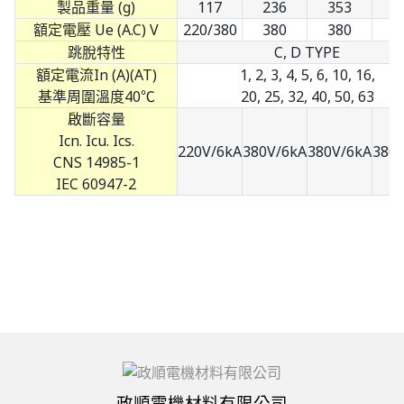
製品重量 (g)
117
236
353
4
額定電壓 Ue (A.C) V
220/380
380
380
3
跳脫特性
C, D TYPE
額定電流In (A)(AT)
1, 2, 3, 4, 5, 6, 10, 16,
基準周圍溫度40℃
20, 25, 32, 40, 50, 63
啟斷容量
Icn. Icu. Ics.
220V/6kA
380V/6kA
380V/6kA
380
CNS 14985-1
IEC 60947-2
政順電機材料有限公司