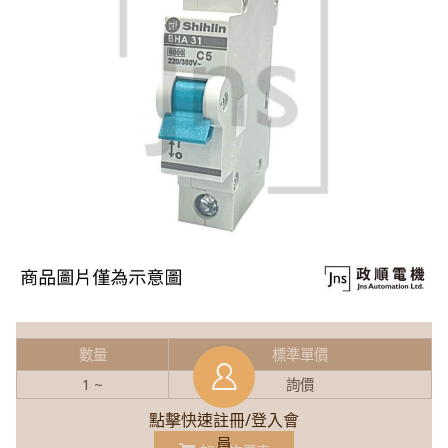
數量
標準單價
1 ~
詢價
點擊快速註冊/登入會
員