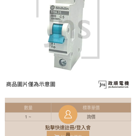
數量
標準單價
1 ~
詢價
點擊快速註冊/登入會
員