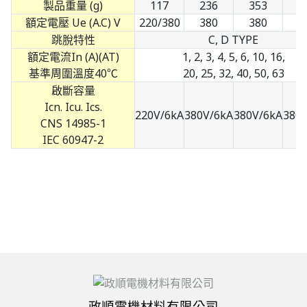
製品重量 (g)
117
236
353
4
額定電壓 Ue (A.C) V
220/380
380
380
3
跳脫特性
C, D TYPE
額定電流In (A)(AT)
1, 2, 3, 4, 5, 6, 10, 16,
基準周圍溫度40℃
20, 25, 32, 40, 50, 63
啟斷容量
Icn. Icu. Ics.
220V/6kA
380V/6kA
380V/6kA
380
CNS 14985-1
IEC 60947-2
政順電機材料有限公司