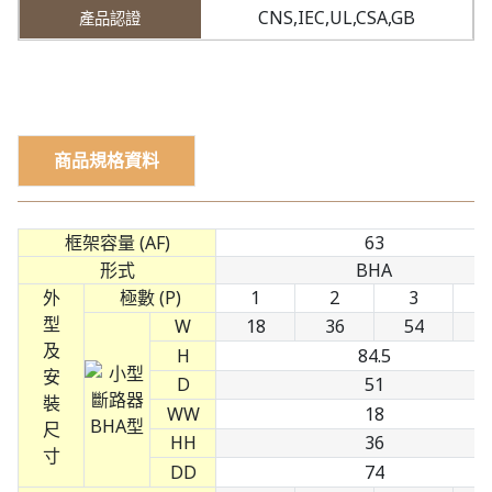
CNS,IEC,UL,CSA,GB
商品規格資料
框架容量 (AF)
63
形式
BHA
外
極數 (P)
1
2
3
型
W
18
36
54
及
H
84.5
安
D
51
裝
WW
18
尺
HH
36
寸
DD
74