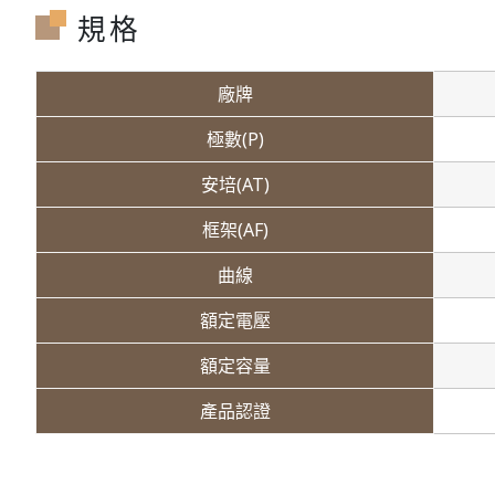
規格
廠牌
極數(P)
安培(AT)
框架(AF)
曲線
額定電壓
額定容量
產品認證