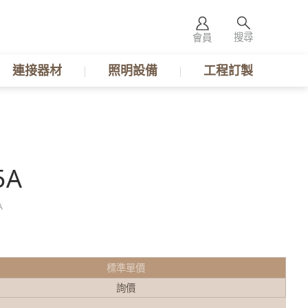
搜尋
會員
連接器材
照明設備
工程訂製
5A
A
標準單價
詢價