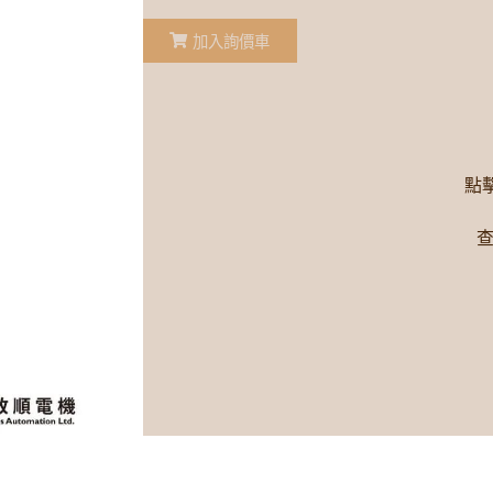
加入詢價車
點