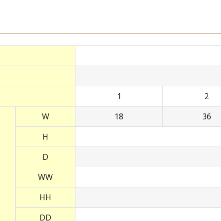
1
2
W
18
36
H
D
WW
HH
DD