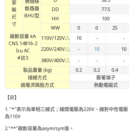
D
58.5
安
DD
77.5
裝
尺
HH
100
寸
WW
0
0
25
5
啟斷容量 kA
110V/120V△
10
-
-
CNS 14816-2
220V/240V△
-
10
10
Icu AC
#註3.
380V/400V△
-
-
-
製品重量 (kg)
0.2
0.2
0.4
0.
接線方式
壓著端子
過電流跳脫方式
熱動電磁式
【註】
1. "*"表示為單相三線式；線間電壓為220V，線對中性電壓
為110V
2."**"啟斷容量為asym/sym值。