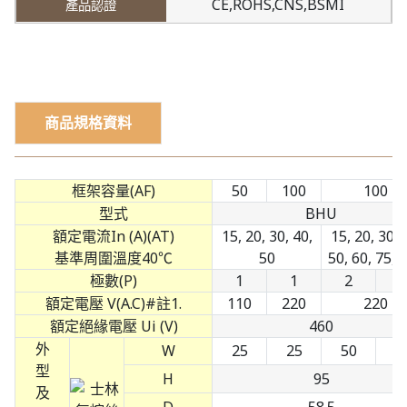
CE,ROHS,CNS,BSMI
商品規格資料
框架容量(AF)
50
100
100
型式
BHU
額定電流In (A)(AT)
15, 20, 30, 40,
15, 20, 30, 
基準周圍溫度40℃
50
50, 60, 75, 
極數(P)
1
1
2
3
額定電壓 V(A.C)#註1.
110
220
220
額定絕緣電壓 Ui (V)
460
外
W
25
25
50
7
型
H
95
及