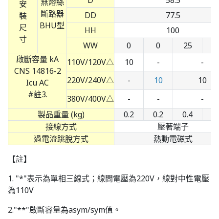
D
58.5
安
DD
77.5
裝
尺
HH
100
寸
WW
0
0
25
5
啟斷容量 kA
110V/120V△
10
-
-
CNS 14816-2
220V/240V△
-
10
10
Icu AC
#註3.
380V/400V△
-
-
-
製品重量 (kg)
0.2
0.2
0.4
0.
接線方式
壓著端子
過電流跳脫方式
熱動電磁式
【註】
1. "*"表示為單相三線式；線間電壓為220V，線對中性電壓
為110V
2."**"啟斷容量為asym/sym值。