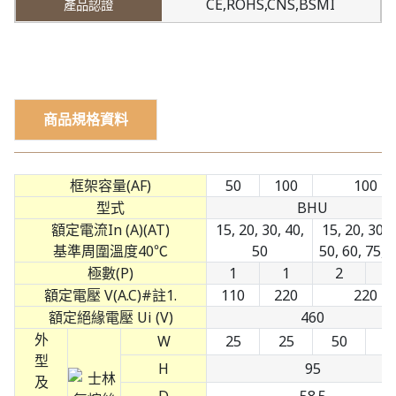
CE,ROHS,CNS,BSMI
商品規格資料
框架容量(AF)
50
100
100
型式
BHU
額定電流In (A)(AT)
15, 20, 30, 40,
15, 20, 30, 
基準周圍溫度40℃
50
50, 60, 75, 
極數(P)
1
1
2
3
額定電壓 V(A.C)#註1.
110
220
220
額定絕緣電壓 Ui (V)
460
外
W
25
25
50
7
型
H
95
及