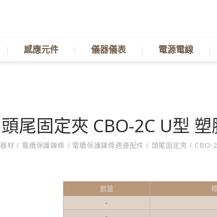
感應元件
儀器儀表
電源電線
頭尾固定夾 CBO-2C U型 塑
器材
/
電纜保護鍊條
/
電纜保護鍊條週邊配件
/
頭尾固定夾
/
CBO-
數量
-
-