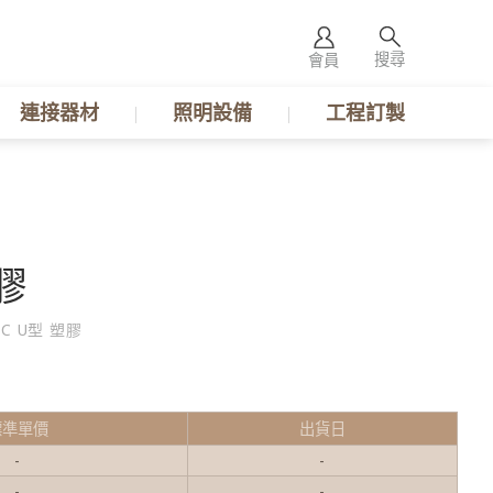
搜尋
會員
連接器材
照明設備
工程訂製
膠
2C U型 塑膠
標準單價
出貨日
-
-
-
-