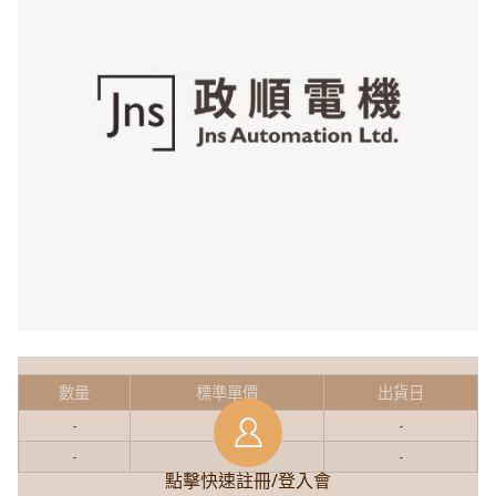
數量
標準單價
出貨日
-
-
-
-
-
-
點擊快速註冊/登入會