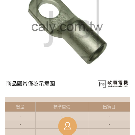
數量
標準單價
出貨日
-
-
-
-
-
-
-
-
-