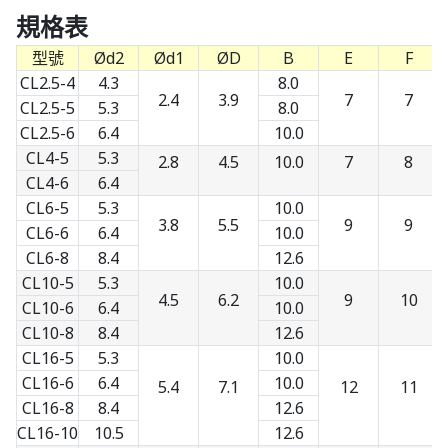
規格表
型號
Ød2
Ød1
ØD
B
E
F
CL2.5-4
4.3
8.0
2.4
3.9
7
7
CL2.5-5
5.3
8.0
CL2.5-6
6.4
10.0
CL4-5
5.3
2.8
4.5
10.0
7
8
CL4-6
6.4
CL6-5
5.3
10.0
3.8
5.5
9
9
CL6-6
6.4
10.0
CL6-8
8.4
12.6
CL10-5
5.3
10.0
4.5
6.2
9
10
CL10-6
6.4
10.0
CL10-8
8.4
12.6
CL16-5
5.3
10.0
CL16-6
6.4
10.0
5.4
7.1
12
11
CL16-8
8.4
12.6
CL16-10
10.5
12.6