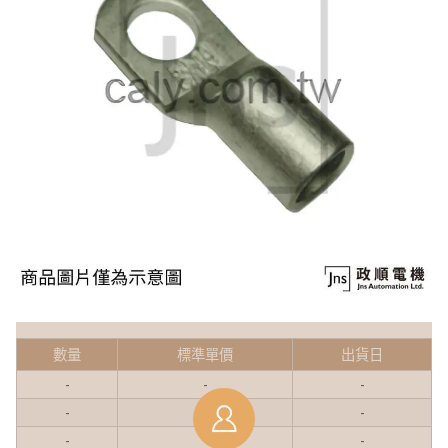
數量
標準單價
出貨日
-
-
-
-
-
-
-
-
-