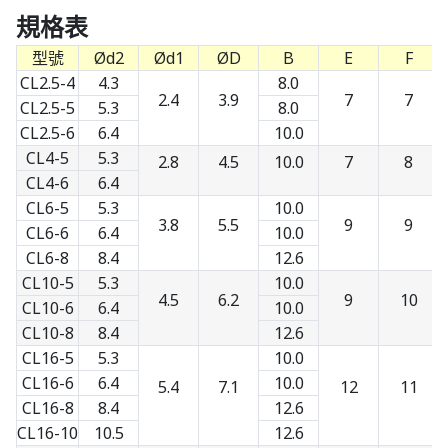
規格表
型號
Ød2
Ød1
ØD
B
E
F
CL2.5-4
4.3
8.0
2.4
3.9
7
7
CL2.5-5
5.3
8.0
CL2.5-6
6.4
10.0
CL4-5
5.3
2.8
4.5
10.0
7
8
CL4-6
6.4
CL6-5
5.3
10.0
3.8
5.5
9
9
CL6-6
6.4
10.0
CL6-8
8.4
12.6
CL10-5
5.3
10.0
4.5
6.2
9
10
CL10-6
6.4
10.0
CL10-8
8.4
12.6
CL16-5
5.3
10.0
CL16-6
6.4
10.0
5.4
7.1
12
11
CL16-8
8.4
12.6
CL16-10
10.5
12.6