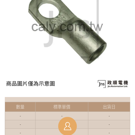
數量
標準單價
出貨日
-
-
-
-
-
-
-
-
-