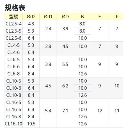
規格表
型號
Ød2
Ød1
ØD
B
E
F
CL2.5-4
4.3
8.0
2.4
3.9
7
7
CL2.5-5
5.3
8.0
CL2.5-6
6.4
10.0
CL4-5
5.3
2.8
4.5
10.0
7
8
CL4-6
6.4
CL6-5
5.3
10.0
3.8
5.5
9
9
CL6-6
6.4
10.0
CL6-8
8.4
12.6
CL10-5
5.3
10.0
4.5
6.2
9
10
CL10-6
6.4
10.0
CL10-8
8.4
12.6
CL16-5
5.3
10.0
CL16-6
6.4
10.0
5.4
7.1
12
11
CL16-8
8.4
12.6
CL16-10
10.5
12.6